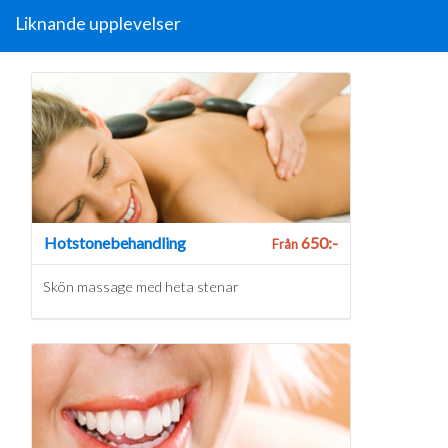
Liknande upplevelser
Hotstonebehandling
650:-
Från
Skön massage med heta stenar