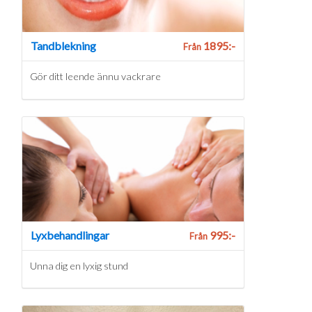
Tandblekning
1895:-
Från
Gör ditt leende ännu vackrare
Lyxbehandlingar
995:-
Från
Unna dig en lyxig stund