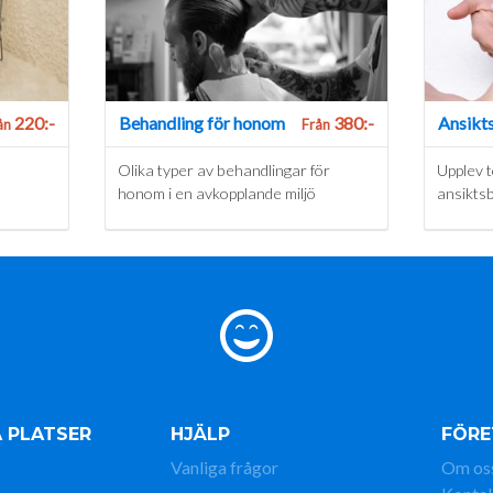
220:-
Behandling för honom
380:-
Ansikt
ån
Från
Olika typer av behandlingar för
Upplev 
honom i en avkopplande miljö
ansikts
 PLATSER
HJÄLP
FÖRE
Vanliga frågor
Om os