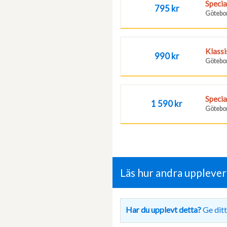
Specia
795 kr
Götebor
Klassi
990 kr
Götebor
Specia
1 590 kr
Götebor
Läs hur andra uppleve
Har du upplevt detta?
Ge ditt