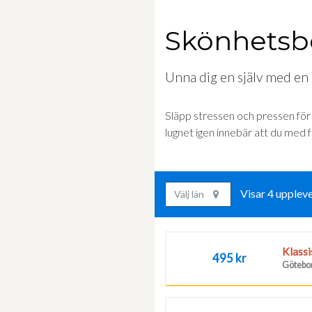
Skönhetsb
Unna dig en själv med en
Släpp stressen och pressen för e
lugnet igen innebär att du med 
Visar 4 uppleve
Välj län
Klassi
495 kr
Götebor