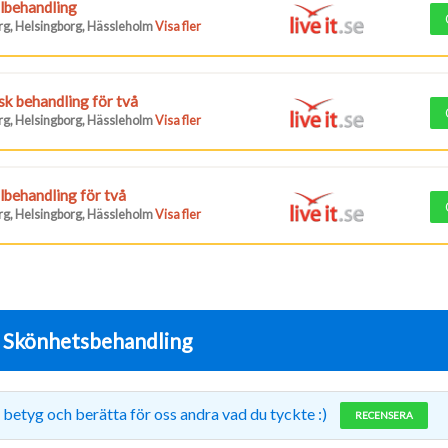
lbehandling
g, Helsingborg, Hässleholm
Visa fler
sk behandling för två
g, Helsingborg, Hässleholm
Visa fler
lbehandling för två
g, Helsingborg, Hässleholm
Visa fler
r
Skönhetsbehandling
 betyg och berätta för oss andra vad du tyckte :)
RECENSERA