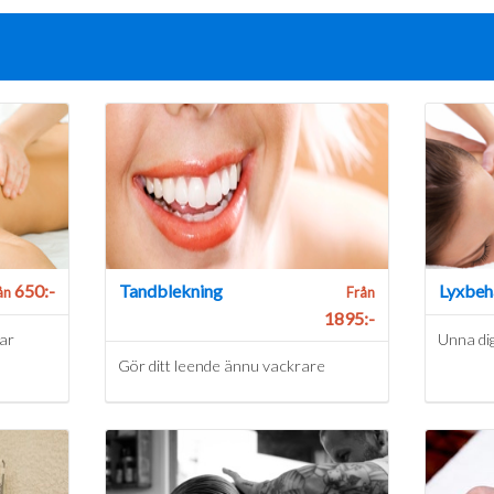
650:-
Tandblekning
Lyxbeh
ån
Från
1895:-
ar
Unna dig
Gör ditt leende ännu vackrare