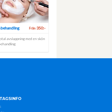
sbehandling
350:-
Från
total avslappning med en skön
behandling
TAGSINFO
s