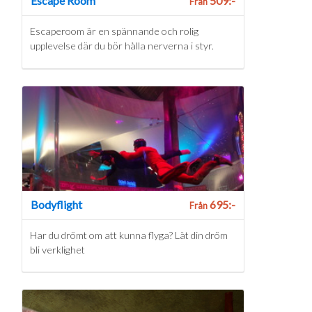
Escape Room
509:-
Från
Escaperoom är en spännande och rolig
upplevelse där du bör hålla nerverna i styr.
Bodyflight
695:-
Från
Har du drömt om att kunna flyga? Låt din dröm
bli verklighet