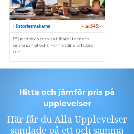
Historiesmakarna
545:-
Från
Följ med på en tidsresa tillbaka i tiden och
smaka på mat och dryck från dina förfäders
tider
Hitta och jämför pris på
upplevelser
Här får du Alla Upplevelser
samlade på ett och samma