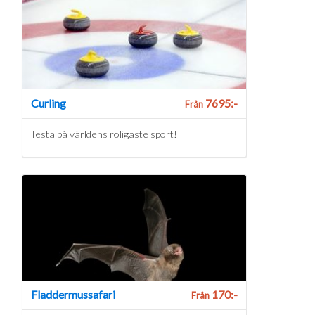
Curling
7695:-
Från
Testa på världens roligaste sport!
Fladdermussafari
170:-
Från