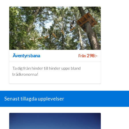
Äventyrsbana
298:-
Från
Ta dig från hinder till hinder uppe bland
trädkronorna!
Senast tillagda upplevelser