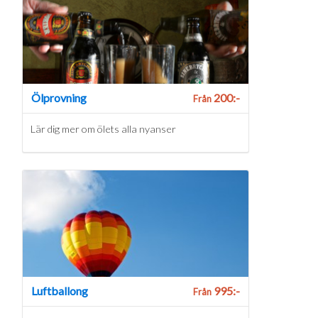
Ölprovning
200:-
Från
Lär dig mer om ölets alla nyanser
Luftballong
995:-
Från