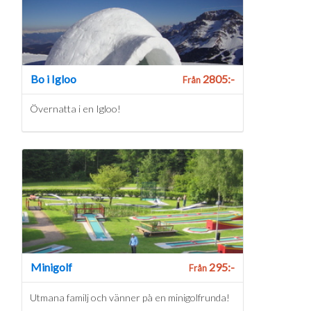
Bo i Igloo
2805:-
Från
Övernatta i en Igloo!
Minigolf
295:-
Från
Utmana familj och vänner på en minigolfrunda!