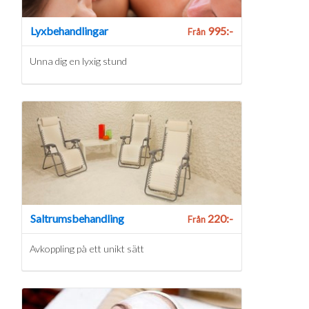
Lyxbehandlingar
995:-
Från
Unna dig en lyxig stund
Saltrumsbehandling
220:-
Från
Avkoppling på ett unikt sätt