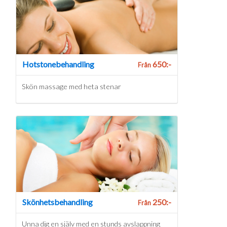
Hotstonebehandling
650:-
Från
Skön massage med heta stenar
Skönhetsbehandling
250:-
Från
Unna dig en själv med en stunds avslappning