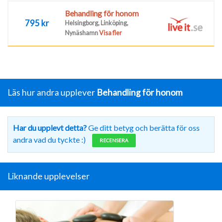
Behandling för honom
795 kr
Helsingborg, Linköping,
Nynäshamn
Visa fler
Läs hur andra upplever
Behandling för honom
Har du upplevt detta?
Ge ditt betyg och berätta för oss
andra vad du tyckte :)
RECENSERA
Liknande upplevelser