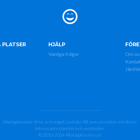
 PLATSER
HJÄLP
FÖRE
Vanliga frågor
Om os
Konta
Jämför
AllaUpplevelser drivs av bolaget Levitate AB som utvecklar och driver
intressanta tjänster och webbsidor.
© 2010-2024 AllaUpplevelser.se