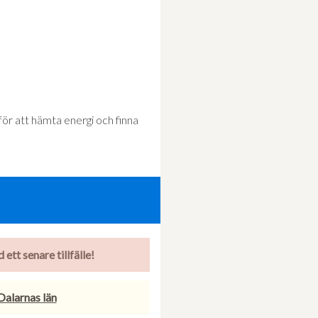
 för att hämta energi och finna
ett senare tillfälle!
 Dalarnas län