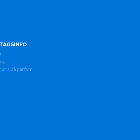
TAGSINFO
s
kta
 pris på parfym