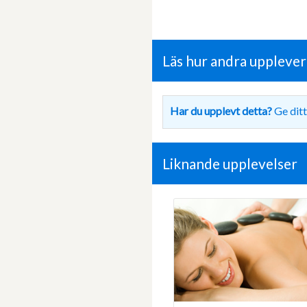
Läs hur andra uppleve
Har du upplevt detta?
Ge ditt
Liknande upplevelser