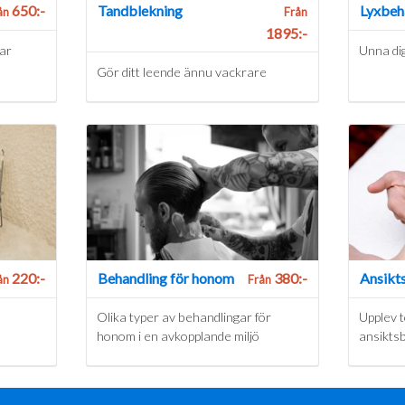
650:-
Tandblekning
Lyxbeh
ån
Från
1895:-
ar
Unna dig
Gör ditt leende ännu vackrare
220:-
Behandling för honom
380:-
Ansikt
ån
Från
Olika typer av behandlingar för
Upplev 
honom i en avkopplande miljö
ansikts