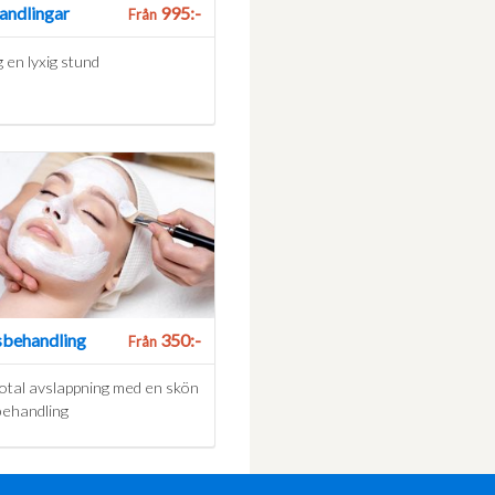
andlingar
995:-
Från
 en lyxig stund
sbehandling
350:-
Från
total avslappning med en skön
behandling