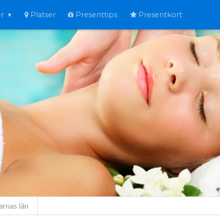
er
Platser
Presenttips
Presentkort
arnas län