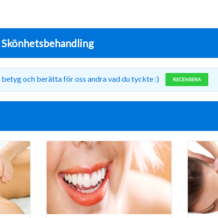
r
Skönhetsbehandling
 betyg och berätta för oss andra vad du tyckte :)
RECENSERA