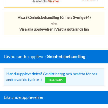
Hässleholm
Visa fler
Visa Skönhetsbehandling för hela Sverige (4)
eller
Visa alla upplevelser i Västra götalands län
Läs hur andra upplever
Skönhetsbehandling
Har du upplevt detta?
Ge ditt betyg och berätta för oss
andra vad du tyckte :)
RECENSERA
Liknande upplevelser