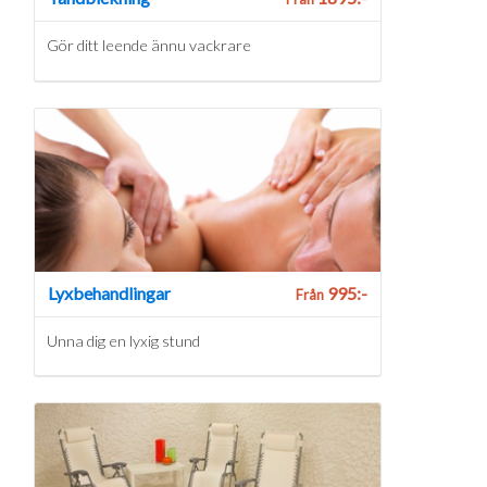
Gör ditt leende ännu vackrare
Lyxbehandlingar
995:-
Från
Unna dig en lyxig stund