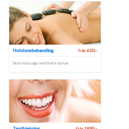
Hotstonebehandling
650:-
Från
Skön massage med heta stenar
Tandblekning
1895:-
Från