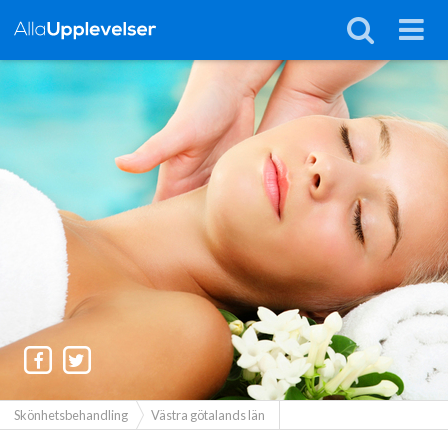
Skönhetsbehandling
Västra götalands län