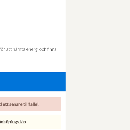
 för att hämta energi och finna
ett senare tillfälle!
Jönköpings län