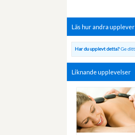
Läs hur andra uppleve
Har du upplevt detta?
Ge ditt
Liknande upplevelser