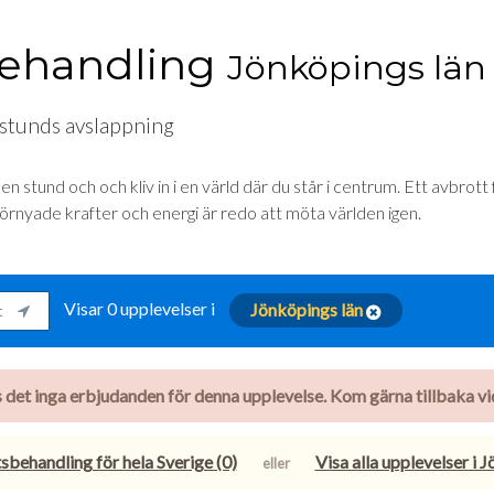
ehandling
Jönköpings län
 stunds avslappning
n stund och och kliv in i en värld där du står i centrum. Ett avbrott
förnyade krafter och energi är redo att möta världen igen.
Visar 0 upplevelser i
Jönköpings län
rt
nns det inga erbjudanden för denna upplevelse. Kom gärna tillbaka vid 
sbehandling för hela Sverige (0)
Visa alla upplevelser i 
eller