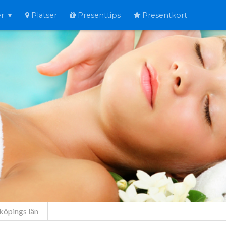
er
Platser
Presenttips
Presentkort
köpings län