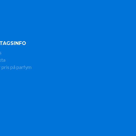
TAGSINFO
s
kta
 pris på parfym