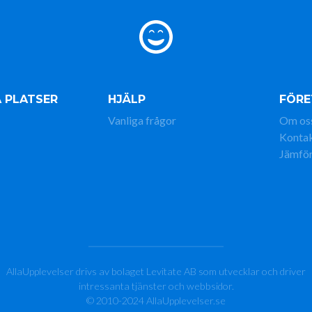
 PLATSER
HJÄLP
FÖRE
Vanliga frågor
Om os
Konta
Jämför
AllaUpplevelser drivs av bolaget Levitate AB som utvecklar och driver
intressanta tjänster och webbsidor.
© 2010-2024 AllaUpplevelser.se