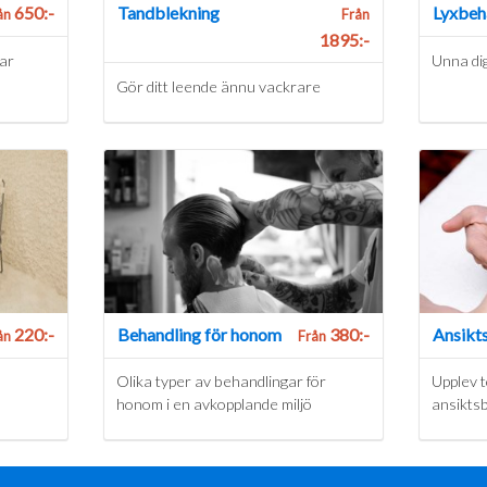
650:-
Tandblekning
Lyxbeh
ån
Från
1895:-
ar
Unna dig
Gör ditt leende ännu vackrare
220:-
Behandling för honom
380:-
Ansikt
ån
Från
Olika typer av behandlingar för
Upplev 
honom i en avkopplande miljö
ansikts