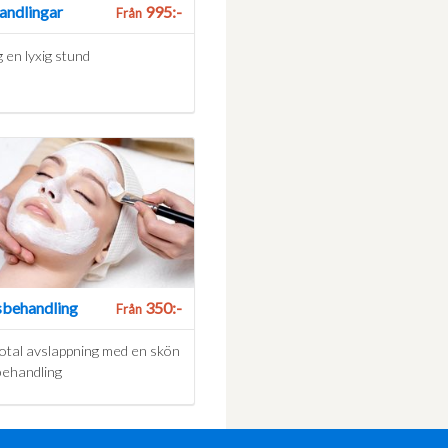
andlingar
995:-
Från
 en lyxig stund
sbehandling
350:-
Från
total avslappning med en skön
behandling