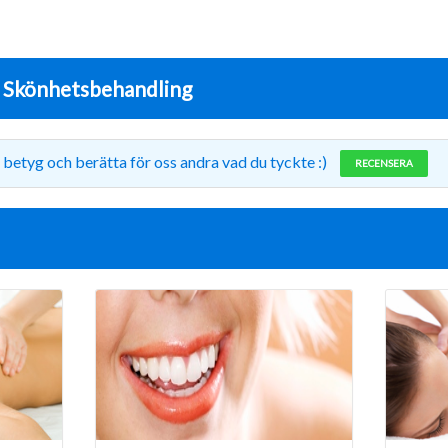
r
Skönhetsbehandling
 betyg och berätta för oss andra vad du tyckte :)
RECENSERA