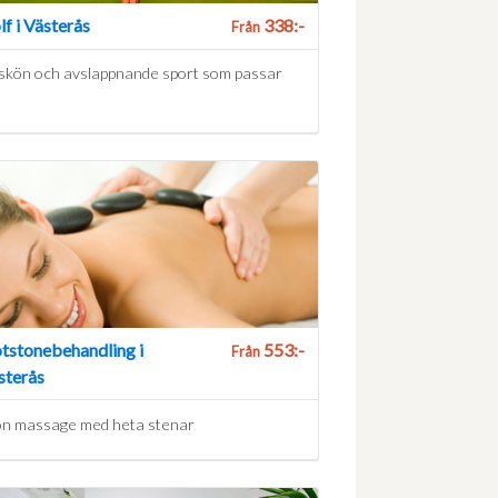
lf i Västerås
338:-
Från
skön och avslappnande sport som passar
a
tstonebehandling i
553:-
Från
sterås
n massage med heta stenar