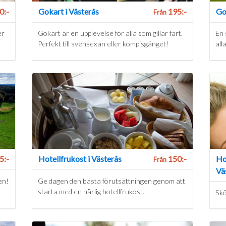
0:-
Gokart i Västerås
195:-
Go
Från
er
Gokart är en upplevelse för alla som gillar fart.
En 
Perfekt till svensexan eller kompisgänget!
all
5:-
Hotellfrukost i Västerås
150:-
Ho
Från
Vä
en!
Ge dagen den bästa förutsättningen genom att
starta med en härlig hotellfrukost.
Skö