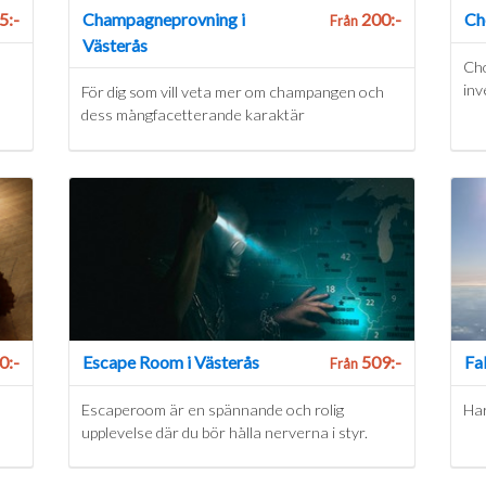
5:-
Champagneprovning i
200:-
Ch
Från
Västerås
Cho
inv
För dig som vill veta mer om champangen och
dess mångfacetterande karaktär
0:-
Escape Room i Västerås
509:-
Fa
Från
Escaperoom är en spännande och rolig
Har
upplevelse där du bör hålla nerverna i styr.