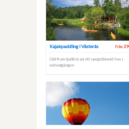
Kajakpaddling i Västerås
29
Från
Glid fram ljudlöst på ett spegelblankt hav i
solnedgången