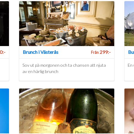
0:-
Brunch i Västerås
299:-
Bu
Från
Sov ut på morgonen och ta chansen att njuta
En 
av en härlig brunch