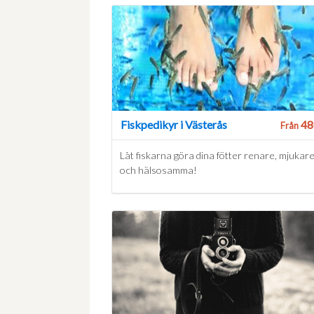
Fiskpedikyr i Västerås
48
Från
Låt fiskarna göra dina fötter renare, mjukar
och hälsosamma!