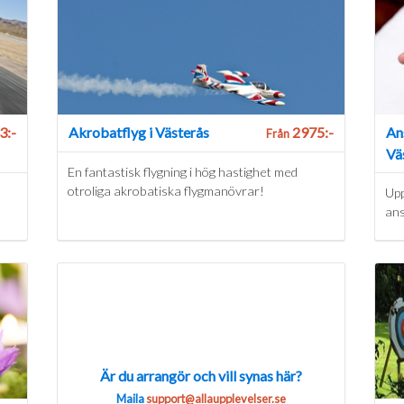
3:-
Akrobatflyg i Västerås
2975:-
An
Från
Vä
En fantastisk flygning i hög hastighet med
otroliga akrobatiska flygmanövrar!
Upp
ans
Är du arrangör och vill synas här?
Maila
support@allaupplevelser.se