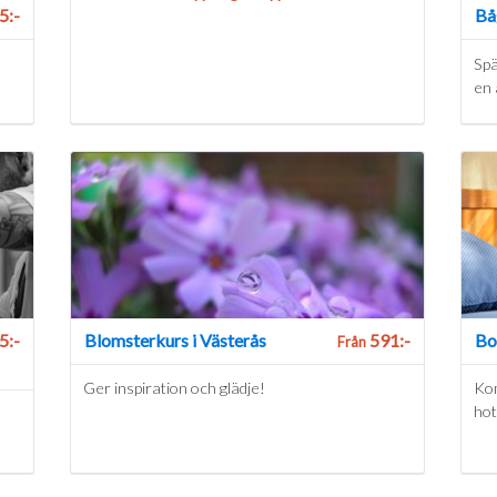
5:-
Bå
Spä
en 
5:-
Blomsterkurs i Västerås
591:-
Bo 
Från
Ger inspiration och glädje!
Kom
hot