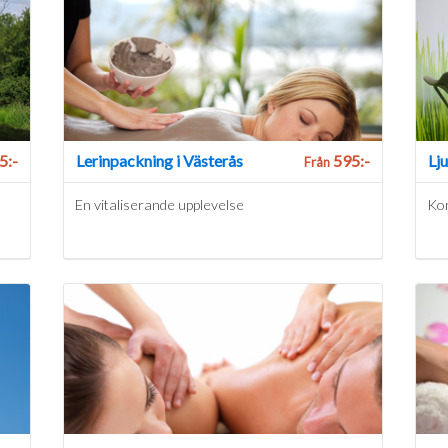
5:-
Lerinpackning i Västerås
595:-
Lju
Från
En vitaliserande upplevelse
Kom