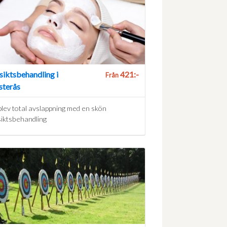
siktsbehandling i
421:-
Från
sterås
lev total avslappning med en skön
iktsbehandling