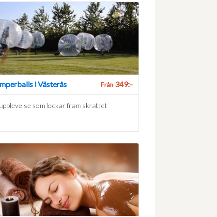
mperballs i Västerås
349:-
Från
upplevelse som lockar fram skrattet