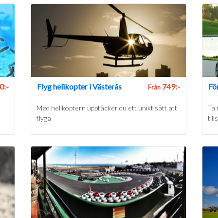
0:-
Flyg helikopter i Västerås
749:-
För
Från
e
Med helikoptern upptäcker du ett unikt sätt att
Ta 
flyga
til