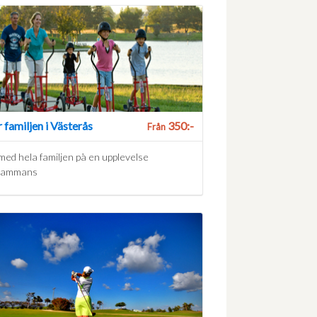
 familjen i Västerås
350:-
Från
med hela familjen på en upplevelse
lsammans