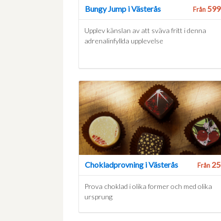
Bungy Jump i Västerås
599
Från
Upplev känslan av att sväva fritt i denna
adrenalinfyllda upplevelse
Chokladprovning i Västerås
25
Från
Prova choklad i olika former och med olika
ursprung