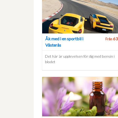
Åk med i en sportbil i
63
Från
Västerås
Det här är upplevelsen för dig med bensin i
blodet