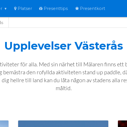
er
Platser
Presenttips
Presentkort
ås
Upplevelser
Västerås
tiviteter för alla. Med sin närhet till Mälaren finns et
sig bemästra den rofyllda aktiviteten stand up paddle, 
 dig hellre till land kan du låta någon av stadens alla r
måltid.