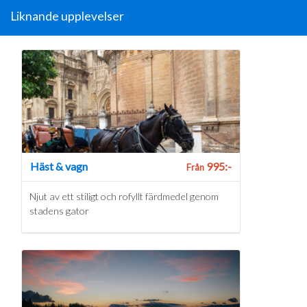
Liknande upplevelser
Häst & vagn
995:-
Från
Njut av ett stiligt och rofyllt färdmedel genom
stadens gator