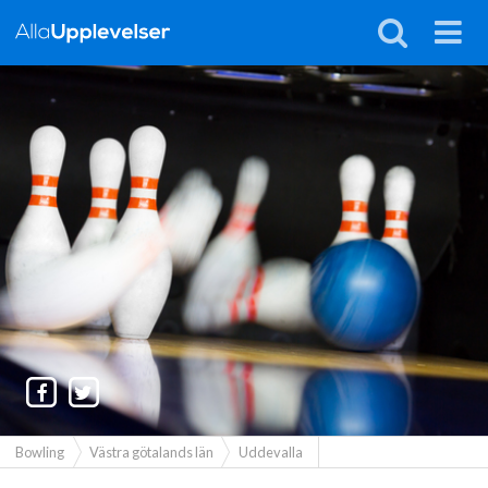
Bowling
Västra götalands län
Uddevalla