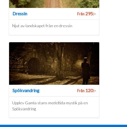
Dressin
295:-
Från
Njut av landskapet från en dressin
Spökvandring
120:-
Från
Upplev Gamla stans medeltida mystik på en
Spökvandring