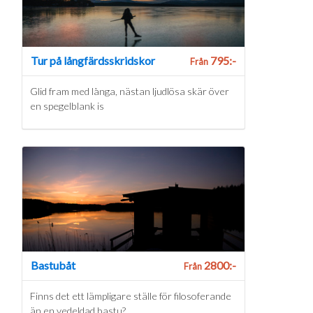
Tur på långfärdsskridskor
795:-
Från
Glid fram med långa, nästan ljudlösa skär över
en spegelblank is
Bastubåt
2800:-
Från
Finns det ett lämpligare ställe för filosoferande
än en vedeldad bastu?