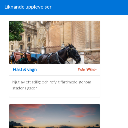
Liknande upplevelser
Häst & vagn
995:-
Från
Njut av ett stiligt och rofyllt färdmedel genom
stadens gator