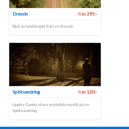
Dressin
295:-
Från
Njut av landskapet från en dressin
Spökvandring
120:-
Från
Upplev Gamla stans medeltida mystik på en
Spökvandring