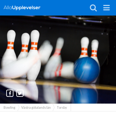
Bowling
Västra götalands län
Torsby