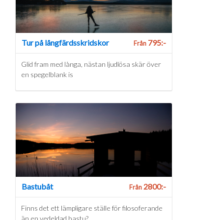
Tur på långfärdsskridskor
795:-
Från
Glid fram med långa, nästan ljudlösa skär över
en spegelblank is
Bastubåt
2800:-
Från
Finns det ett lämpligare ställe för filosoferande
än en vedeldad bastu?