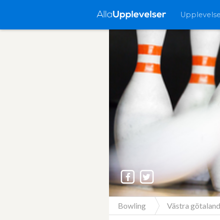
Upplevels
Bowling
Västra götaland