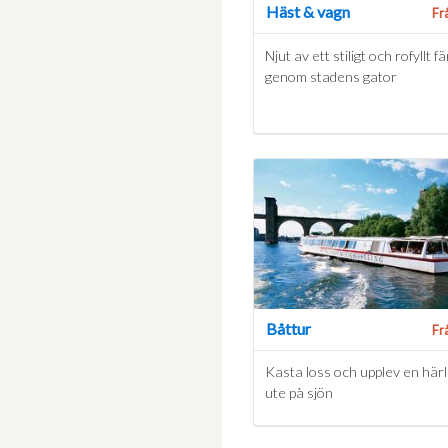
Häst & vagn
Fr
Njut av ett stiligt och rofyllt 
genom stadens gator
Båttur
Fr
Kasta loss och upplev en härl
ute på sjön