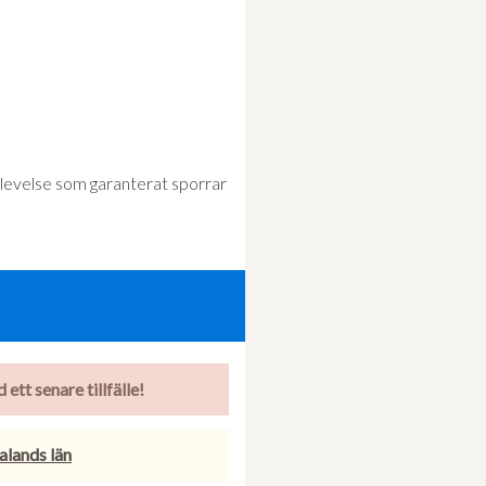
pplevelse som garanterat sporrar
ett senare tillfälle!
talands län