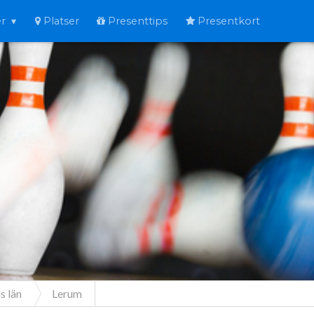
er
Platser
Presenttips
Presentkort
s län
Lerum