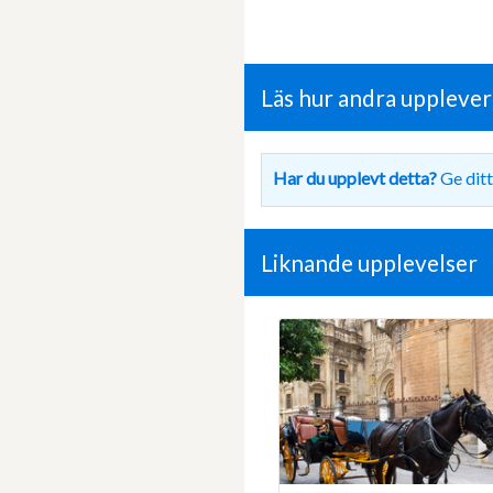
Läs hur andra uppleve
Har du upplevt detta?
Ge ditt
Liknande upplevelser