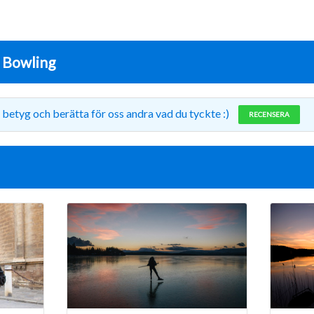
r
Bowling
 betyg och berätta för oss andra vad du tyckte :)
RECENSERA