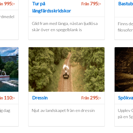
995:-
Tur på
795:-
Bastub
ån
Från
långfärdsskridskor
färdmedel
Glid fram med långa, nästan ljudlösa
Finns de
skär över en spegelblank is
filosofe
110:-
Dressin
295:-
Spökva
ån
Från
ig dag
Njut av landskapet från en dressin
Upplev 
på en S