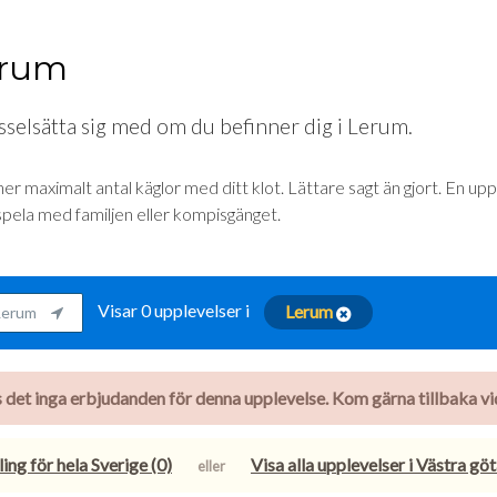
erum
ysselsätta sig med om du befinner dig i Lerum.
ner maximalt antal käglor med ditt klot. Lättare sagt än gjort. En u
 spela med familjen eller kompisgänget.
Visar 0 upplevelser i
Lerum
Lerum
nns det inga erbjudanden för denna upplevelse. Kom gärna tillbaka vid 
ing för hela Sverige (0)
Visa alla upplevelser i Västra gö
eller