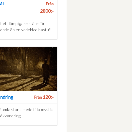
åt
Från
2800:-
t ett lämpligare ställe för
rande än en vedeldad bastu?
ndring
120:-
Från
Gamla stans medeltida mystik
pökvandring