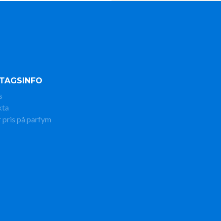
TAGSINFO
s
kta
 pris på parfym