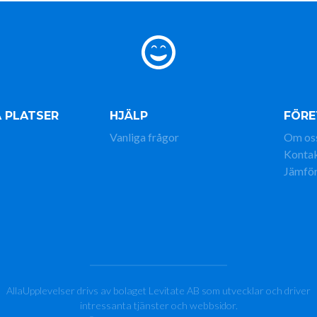
 PLATSER
HJÄLP
FÖRE
Vanliga frågor
Om os
Konta
Jämför
AllaUpplevelser drivs av bolaget Levitate AB som utvecklar och driver
intressanta tjänster och webbsidor.