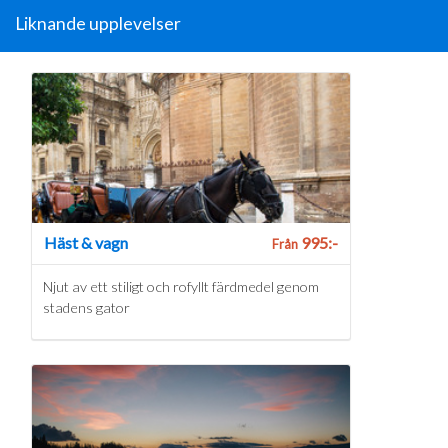
Liknande upplevelser
Häst & vagn
995:-
Från
Njut av ett stiligt och rofyllt färdmedel genom
stadens gator