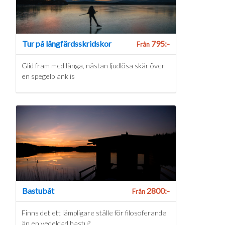
Tur på långfärdsskridskor
795:-
Från
Glid fram med långa, nästan ljudlösa skär över
en spegelblank is
Bastubåt
2800:-
Från
Finns det ett lämpligare ställe för filosoferande
än en vedeldad bastu?