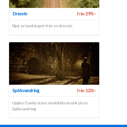
Dressin
295:-
Från
Njut av landskapet från en dressin
Spökvandring
120:-
Från
Upplev Gamla stans medeltida mystik på en
Spökvandring