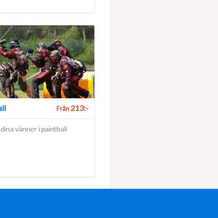
ll
213:-
Från
ina vänner i paintball