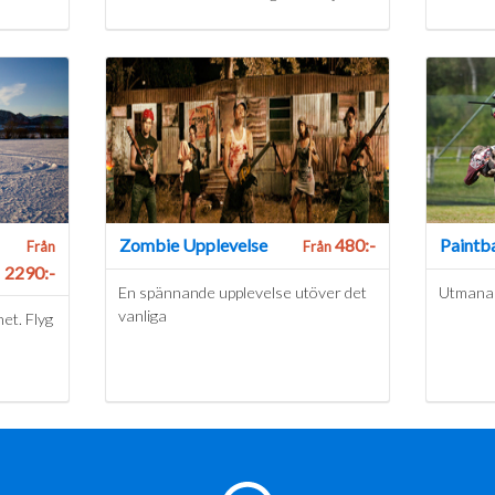
Zombie Upplevelse
480:-
Paintba
Från
Från
2290:-
En spännande upplevelse utöver det
Utmana d
vanliga
het. Flyg