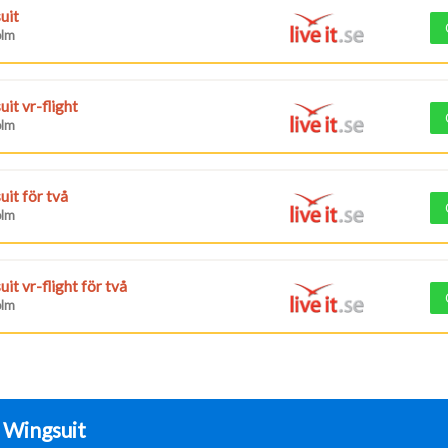
uit
olm
it vr-flight
olm
it för två
olm
it vr-flight för två
olm
r
Wingsuit