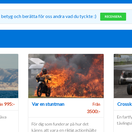
 betyg och berätta för oss andra vad du tyckte :)
RECENSERA
995:-
Var en stuntman
Crossk
ån
Från
3500:-
väva
En fartfy
tävlings
För dig som funderar på hur det
känns att vara en riktig actionhjälte