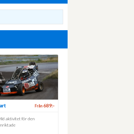
art
689:-
Från
lld aktivitet för den
inriktade