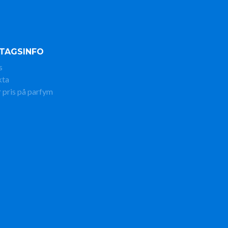
TAGSINFO
s
kta
 pris på parfym