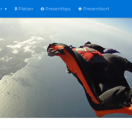
er
Platser
Presenttips
Presentkort