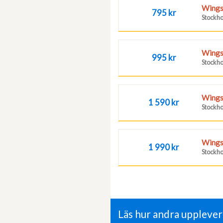
Wings
795 kr
Stockh
Wingsu
995 kr
Stockh
Wingsu
1 590 kr
Stockh
Wingsu
1 990 kr
Stockh
Läs hur andra uppleve