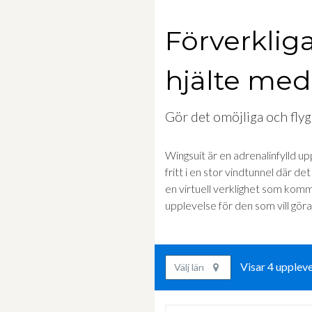
Förverklig
hjälte med
Gör det omöjliga och flyg
Wingsuit är en adrenalinfylld 
fritt i en stor vindtunnel där d
en virtuell verklighet som komme
upplevelse för den som vill göra
Visar 4 uppleve
Välj län