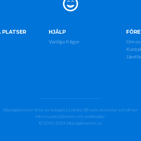
 PLATSER
HJÄLP
FÖRE
Vanliga frågor
Om os
Konta
Jämför
AllaUpplevelser drivs av bolaget Levitate AB som utvecklar och driver
intressanta tjänster och webbsidor.
© 2010-2024 AllaUpplevelser.se