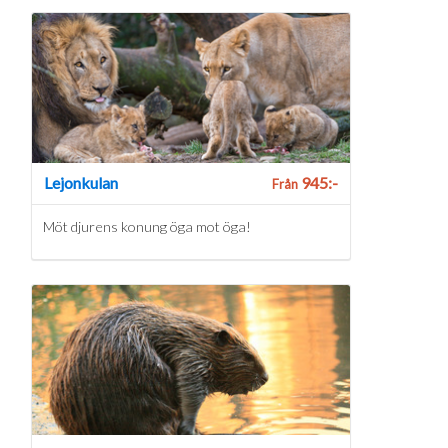
Lejonkulan
945:-
Från
Möt djurens konung öga mot öga!