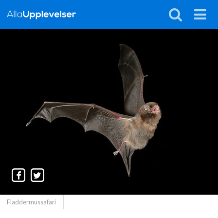
Fladdermussafari