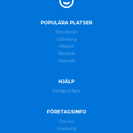
POPULÄRA PLATSER
Stockholm
Göteborg
Malmö
Västerås
Uppsala
HJÄLP
Vanliga frågor
FÖRETAGSINFO
Om oss
Kontakta