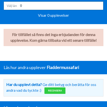
Välj län
Visar 0 upplevelser
För tillfället så finns det inga erbjudanden för denna
upplevelse. Kom gärna tillbaka vid ett senare tillfälle!
Läs hur andra upplever
Fladdermussafari
Har du upplevt detta?
Ge ditt betyg och berätta för oss
andra vad du tyckte :)
RECENSERA