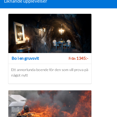
Liknande upplevelser
Bo i en gruvsvit
1345:-
Från
Ett annorlunda boende för den som vill prova på
något nytt