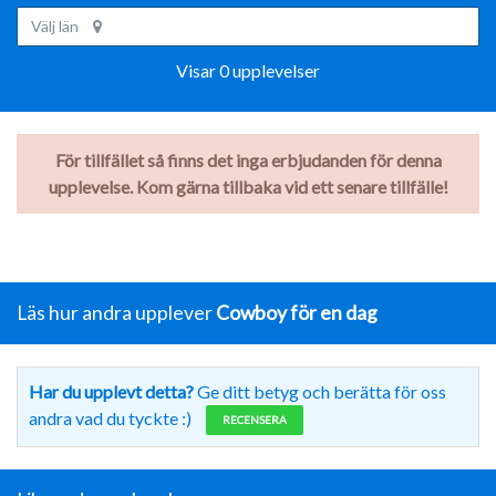
Välj län
Visar 0 upplevelser
För tillfället så finns det inga erbjudanden för denna
upplevelse. Kom gärna tillbaka vid ett senare tillfälle!
Läs hur andra upplever
Cowboy för en dag
Har du upplevt detta?
Ge ditt betyg och berätta för oss
andra vad du tyckte :)
RECENSERA