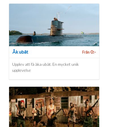
Åk ubåt
0:-
Från
Upplev att få åka ubåt. En mycket unik
upplevelse