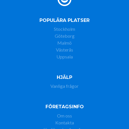
POPULÄRA PLATSER
Stockholm
Göteborg
Malmö
Västerås
Uppsala
HJÄLP
Vanliga frågor
FÖRETAGSINFO
Om oss
Kontakta