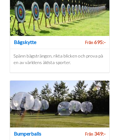
Bågskytte
695:-
Från
Spänn bågsträngen, rikta blicken och prova på
en av världens äldsta sporter.
Bumperballs
349:-
Från