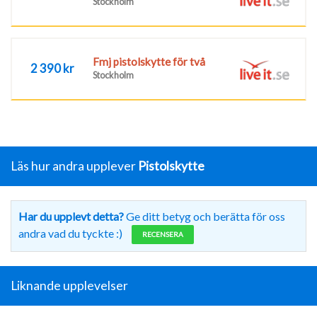
Stockholm
Fmj pistolskytte för två
2 390 kr
Stockholm
Läs hur andra upplever
Pistolskytte
Har du upplevt detta?
Ge ditt betyg och berätta för oss
andra vad du tyckte :)
RECENSERA
Liknande upplevelser