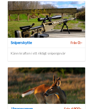
Sniperskytte
0:-
Från
Känn kraften i ett riktigt snipergevär
Jägarexamen
6900:-
Från