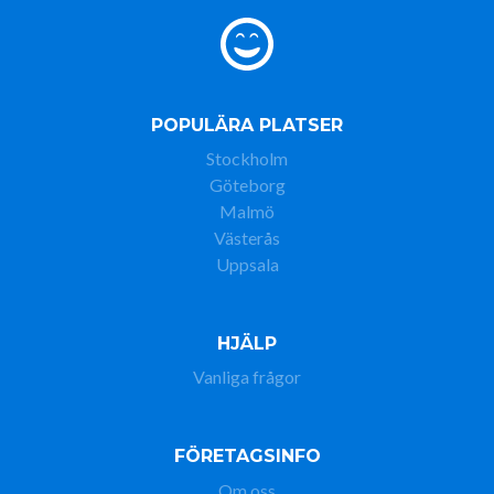
POPULÄRA PLATSER
Stockholm
Göteborg
Malmö
Västerås
Uppsala
HJÄLP
Vanliga frågor
FÖRETAGSINFO
Om oss