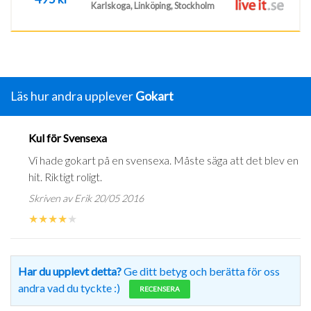
Karlskoga, Linköping, Stockholm
Läs hur andra upplever
Gokart
Kul för Svensexa
Vi hade gokart på en svensexa. Måste säga att det blev en
hit. Riktigt roligt.
Skriven av Erik 20/05 2016
★
★
★
★
★
Har du upplevt detta?
Ge ditt betyg och berätta för oss
andra vad du tyckte :)
RECENSERA