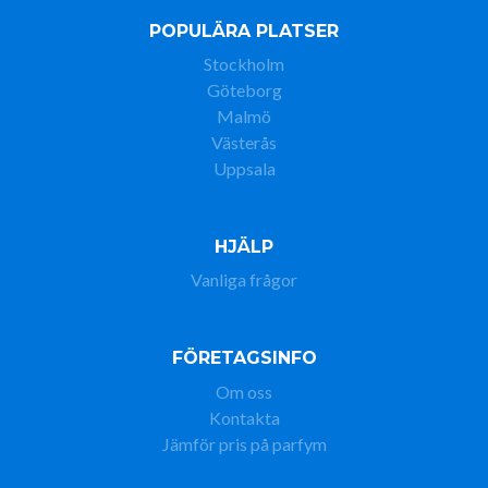
POPULÄRA PLATSER
Stockholm
Göteborg
Malmö
Västerås
Uppsala
HJÄLP
Vanliga frågor
FÖRETAGSINFO
Om oss
Kontakta
Jämför pris på parfym