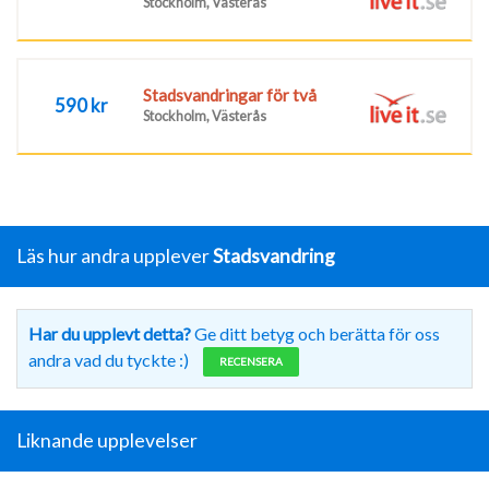
Stockholm, Västerås
Stadsvandringar för två
590 kr
Stockholm, Västerås
Läs hur andra upplever
Stadsvandring
Har du upplevt detta?
Ge ditt betyg och berätta för oss
andra vad du tyckte :)
RECENSERA
Liknande upplevelser