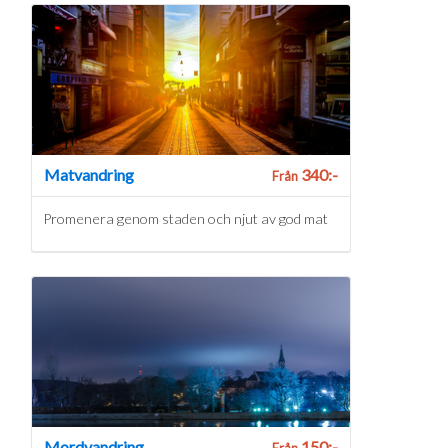
Matvandring
340:-
Från
Promenera genom staden och njut av god mat
Mordvandring
150:-
Från