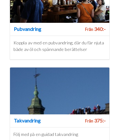
Pubvandring
340:-
Från
Koppla av med en pubvandring, där du får njuta
både av öl och spännande berättelser
Takvandring
375:-
Från
Följ med på en guidad takvandring