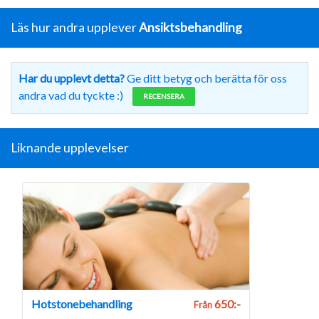
Läs hur andra upplever
Ansiktsbehandling
Har du upplevt detta?
Ge ditt betyg och berätta för oss
andra vad du tyckte :)
RECENSERA
Liknande upplevelser
Hotstonebehandling
650:-
Från