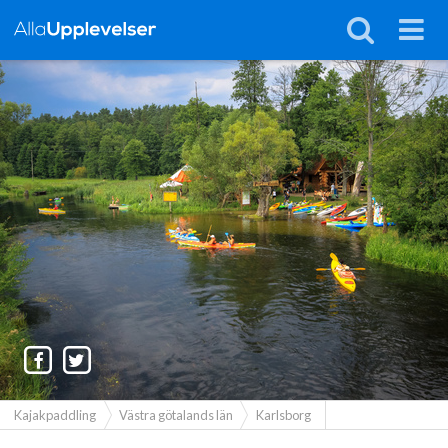
Kajakpaddling
Västra götalands län
Karlsborg