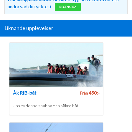
andra vad du tyckte :)
RECENSERA
Liknande upplevelser
Åk RIB-båt
450:-
Från
Upplev denna snabba och säkra båt