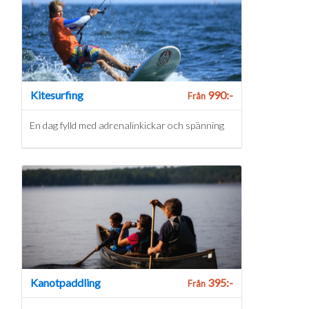
Kitesurfing
990:-
Från
En dag fylld med adrenalinkickar och spänning
Kanotpaddling
395:-
Från