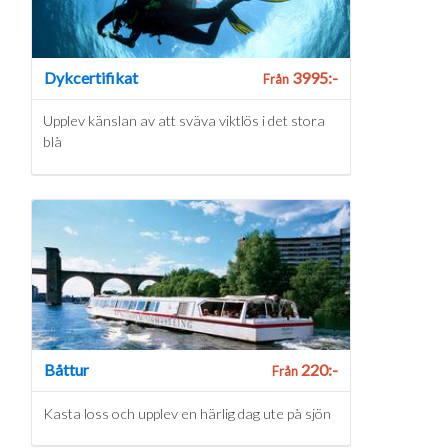
Dykcertifikat
3995:-
Från
Upplev känslan av att sväva viktlös i det stora
blå
Båttur
220:-
Från
Kasta loss och upplev en härlig dag ute på sjön