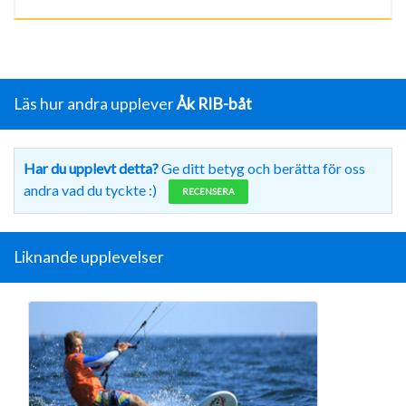
Läs hur andra upplever
Åk RIB-båt
Har du upplevt detta?
Ge ditt betyg och berätta för oss
andra vad du tyckte :)
RECENSERA
Liknande upplevelser