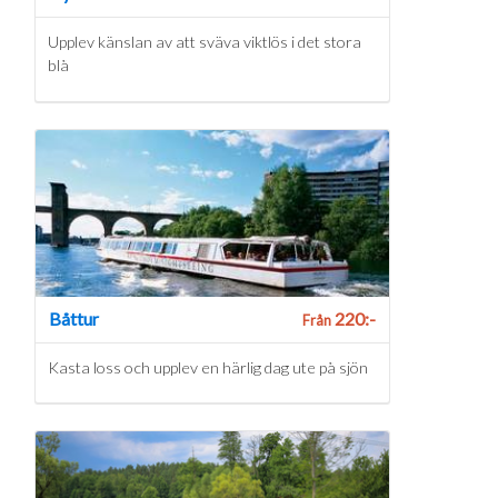
Upplev känslan av att sväva viktlös i det stora
blå
Båttur
220:-
Från
Kasta loss och upplev en härlig dag ute på sjön