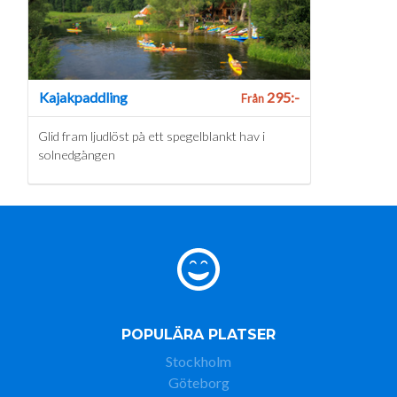
Kajakpaddling
295:-
Från
Glid fram ljudlöst på ett spegelblankt hav i
solnedgången
POPULÄRA PLATSER
Stockholm
Göteborg