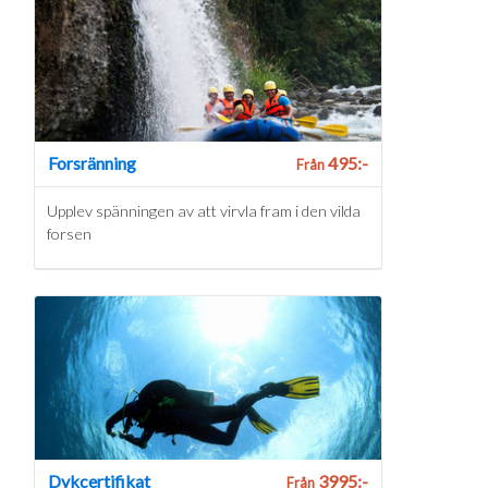
Forsränning
495:-
Från
Upplev spänningen av att virvla fram i den vilda
forsen
Dykcertifikat
3995:-
Från