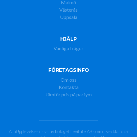
Malmö
Västerås
Uppsala
HJÄLP
Vanliga frågor
FÖRETAGSINFO
Om oss
Kontakta
Jämför pris på parfym
AllaUpplevelser drivs av bolaget Levitate AB som utvecklar och