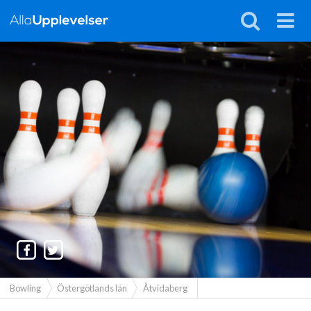
Bowling
Östergötlands län
Åtvidaberg