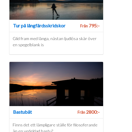
Tur på långfärdsskridskor
795:-
Från
Glid fram med långa, nästan ljudlösa skär över
en spegelblank is
Bastubåt
2800:-
Från
Finns det ett lämpligare ställe för filosoferande
än en vedeldad bastu?