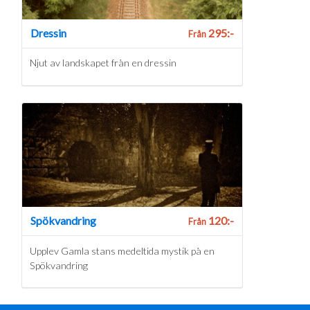
Dressin
295:-
Från
Njut av landskapet från en dressin
Spökvandring
120:-
Från
Upplev Gamla stans medeltida mystik på en
Spökvandring