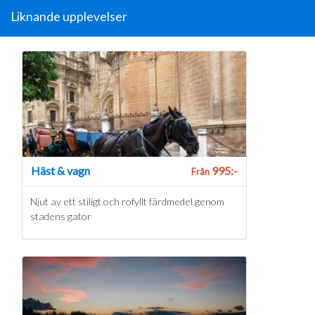
Liknande upplevelser
Häst & vagn
995:-
Från
Njut av ett stiligt och rofyllt färdmedel genom
stadens gator