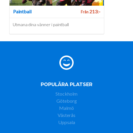
Paintball
213:-
Från
Utmana dina vänner i paintball
POPULÄRA PLATSER
Stockholm
Göteborg
Malmö
Västerås
Uppsala