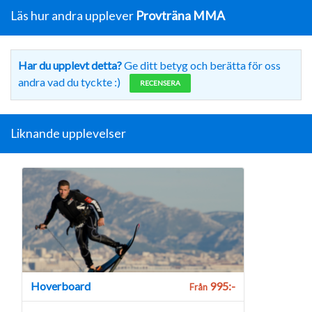
Läs hur andra upplever
Provträna MMA
Har du upplevt detta?
Ge ditt betyg och berätta för oss
andra vad du tyckte :)
RECENSERA
Liknande upplevelser
Hoverboard
995:-
Från