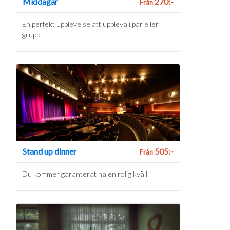
Middagar
270:-
Från
En perfekt upplevelse att uppleva i par eller i
grupp
Stand up dinner
505:-
Från
Du kommer garanterat ha en rolig kväll