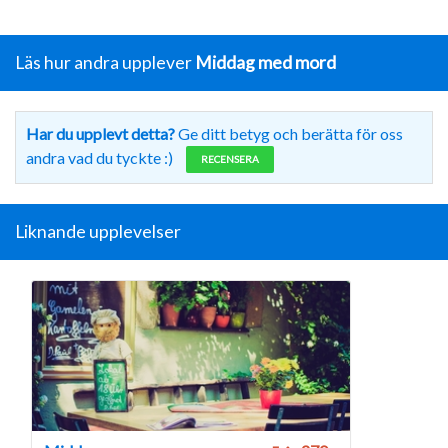
Läs hur andra upplever
Middag med mord
Har du upplevt detta?
Ge ditt betyg och berätta för oss
andra vad du tyckte :)
RECENSERA
Liknande upplevelser