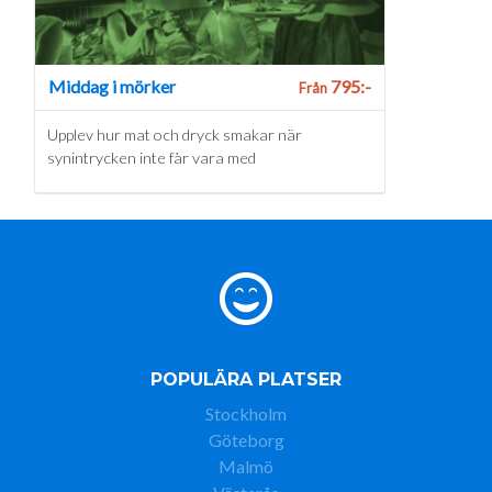
Middag i mörker
795:-
Från
Upplev hur mat och dryck smakar när
synintrycken inte får vara med
POPULÄRA PLATSER
Stockholm
Göteborg
Malmö