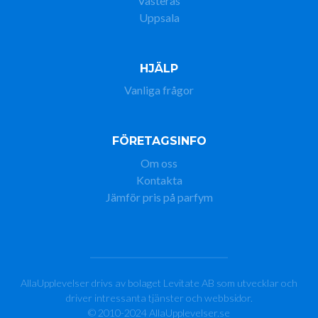
Västerås
Uppsala
HJÄLP
Vanliga frågor
FÖRETAGSINFO
Om oss
Kontakta
Jämför pris på parfym
AllaUpplevelser drivs av bolaget Levitate AB som utvecklar och
driver intressanta tjänster och webbsidor.
© 2010-2024 AllaUpplevelser.se