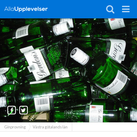
Ginprovning
Västra götalands län