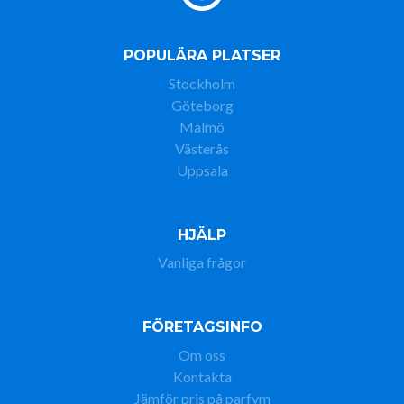
POPULÄRA PLATSER
Stockholm
Göteborg
Malmö
Västerås
Uppsala
HJÄLP
Vanliga frågor
FÖRETAGSINFO
Om oss
Kontakta
Jämför pris på parfym