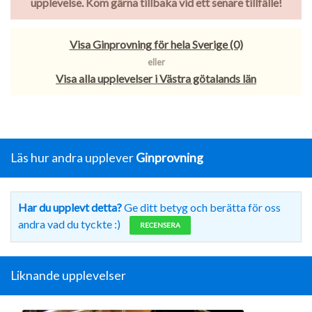
upplevelse. Kom gärna tillbaka vid ett senare tillfälle!
Visa Ginprovning för hela Sverige (0)
eller
Visa alla upplevelser i Västra götalands län
Läs hur andra upplever
Ginprovning
Har du upplevt detta?
Ge ditt betyg och berätta för oss
andra vad du tyckte :)
RECENSERA
Liknande upplevelser