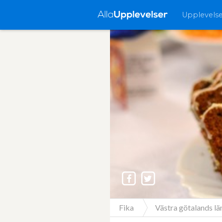
Upplevels
Fika
Västra götalands lä