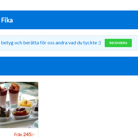
r
Fika
 betyg och berätta för oss andra vad du tyckte :)
RECENSERA
245:-
Från