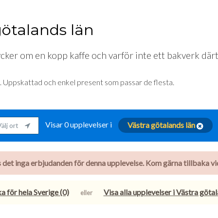
götalands län
ker om en kopp kaffe och varför inte ett bakverk därti
a. Uppskattad och enkel present som passar de flesta.
Visar 0 upplevelser i
Västra götalands län
älj ort
nns det inga erbjudanden för denna upplevelse. Kom gärna tillbaka vid 
a för hela Sverige (0)
Visa alla upplevelser i Västra göta
eller