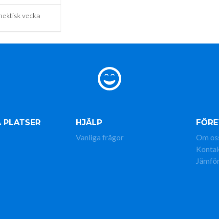
hektisk vecka
 PLATSER
HJÄLP
FÖRE
Vanliga frågor
Om os
Konta
Jämför