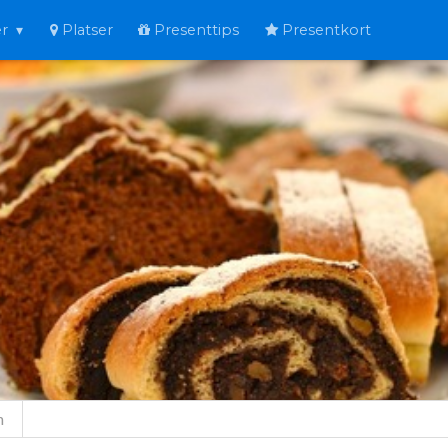
er
Platser
Presenttips
Presentkort
n