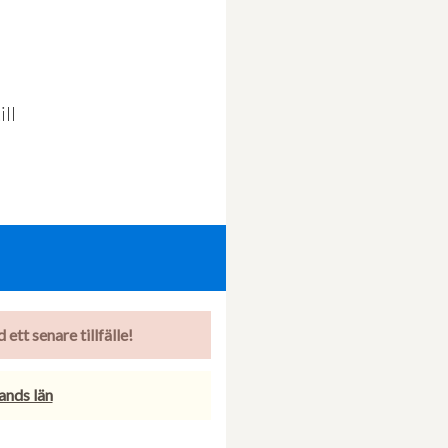
ll
ett senare tillfälle!
lands län