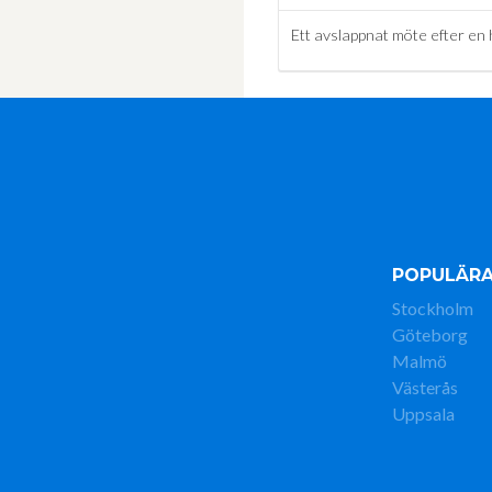
Ett avslappnat möte efter en 
POPULÄRA
Stockholm
Göteborg
Malmö
Västerås
Uppsala