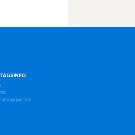
TAGSINFO
s
kta
 pris på parfym