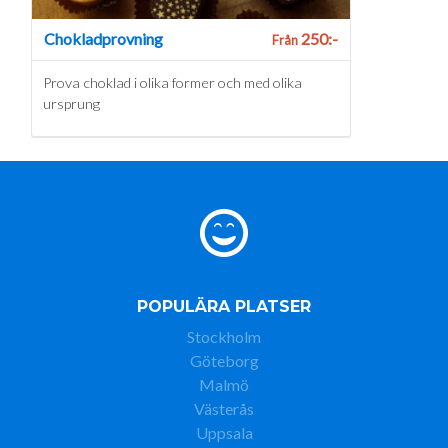
Chokladprovning
250:-
Från
Prova choklad i olika former och med olika
ursprung
POPULÄRA PLATSER
Stockholm
Göteborg
Malmö
Västerås
Uppsala