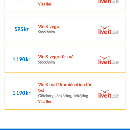
Visa fler
Vin & vego
595 kr
Stockholm
Vin & vego för två
1 190 kr
Stockholm
Vin & mat i kombination för
två
1 190 kr
Göteborg, Jönköping, Linköping
Visa fler