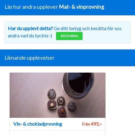
Läs hur andra upplever
Mat- & vinprovning
Har du upplevt detta?
Ge ditt betyg och berätta för oss
andra vad du tyckte :)
RECENSERA
Liknande upplevelser
Vin- & chokladprovning
491:-
Från