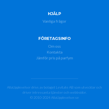
HJÄLP
Vanliga frågor
FÖRETAGSINFO
Om oss
Kontakta
Jämför pris på parfym
AllaUpplevelser drivs av bolaget Levitate AB som utvecklar och
driver intressanta tjänster och webbsidor.
© 2010-2024 AllaUpplevelser.se