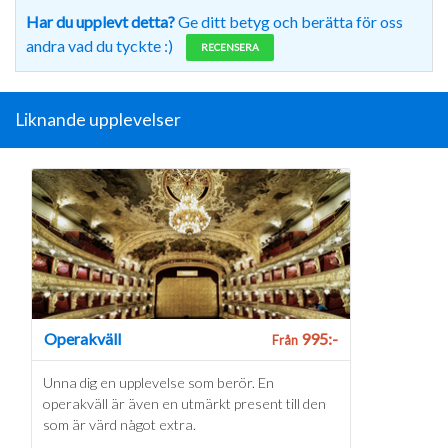
Har du upplevt detta?
Ge ditt betyg och berätta för oss
andra vad du tyckte :)
RECENSERA
Liknande upplevelser
Operakväll
995:-
Från
Unna dig en upplevelse som berör. En
operakväll är även en utmärkt present till den
som är värd något extra.