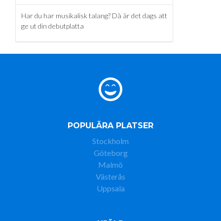
Har du har musikalisk talang? Då är det dags att
ge ut din debutplatta
POPULÄRA PLATSER
Stockholm
Göteborg
Malmö
Västerås
Uppsala