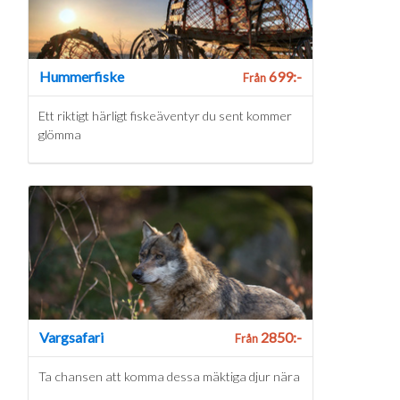
Hummerfiske
699:-
Från
Ett riktigt härligt fiskeäventyr du sent kommer
glömma
Vargsafari
2850:-
Från
Ta chansen att komma dessa mäktiga djur nära