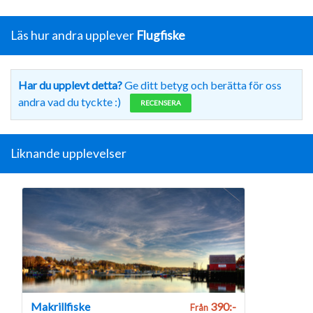
Läs hur andra upplever
Flugfiske
Har du upplevt detta?
Ge ditt betyg och berätta för oss
andra vad du tyckte :)
RECENSERA
Liknande upplevelser
Makrillfiske
390:-
Från