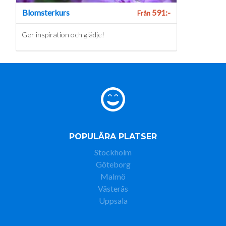
Blomsterkurs
591:-
Från
Ger inspiration och glädje!
POPULÄRA PLATSER
Stockholm
Göteborg
Malmö
Västerås
Uppsala