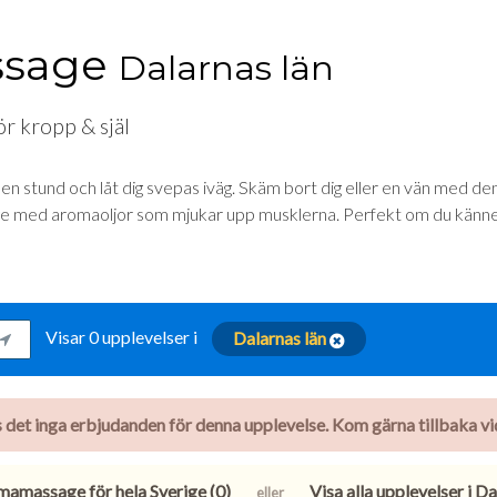
ssage
Dalarnas län
r kropp & själ
en stund och låt dig svepas iväg. Skäm bort dig eller en vän med den
e med aromaoljor som mjukar upp musklerna. Perfekt om du känner 
Visar 0 upplevelser i
Dalarnas län
nns det inga erbjudanden för denna upplevelse. Kom gärna tillbaka vid 
mamassage för hela Sverige (0)
Visa alla upplevelser i Da
eller