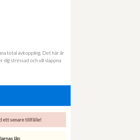
na total avkoppling. Det här är
dig stressad och vill slappna
ett senare tillfälle!
larnas län