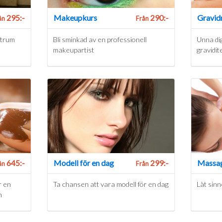
295:-
Makeupkurs
290:-
Gravid
ån
Från
ntrum
Bli sminkad av en professionell
Unna dig
makeupartist
gravidit
645:-
Modell för en dag
299:-
Massa
ån
Från
r en
Ta chansen att vara modell för en dag
Låt sinn
n