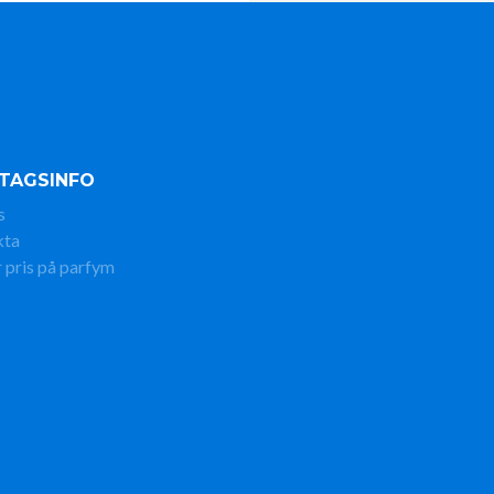
TAGSINFO
s
kta
 pris på parfym