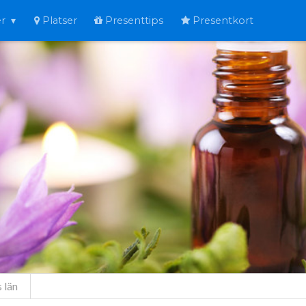
er
Platser
Presenttips
Presentkort
 län