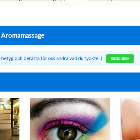
r
Aromamassage
 betyg och berätta för oss andra vad du tyckte :)
RECENSERA