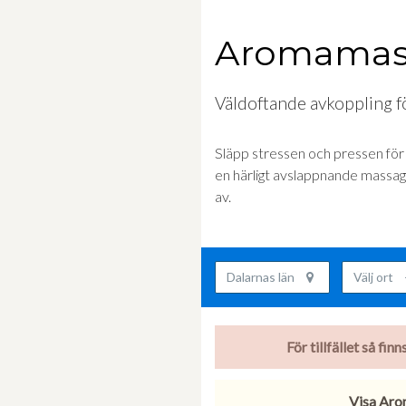
Aromama
Väldoftande avkoppling fö
Släpp stressen och pressen för 
en härligt avslappnande massag
av.
Dalarnas län
Välj ort
För tillfället så fi
Visa Aro