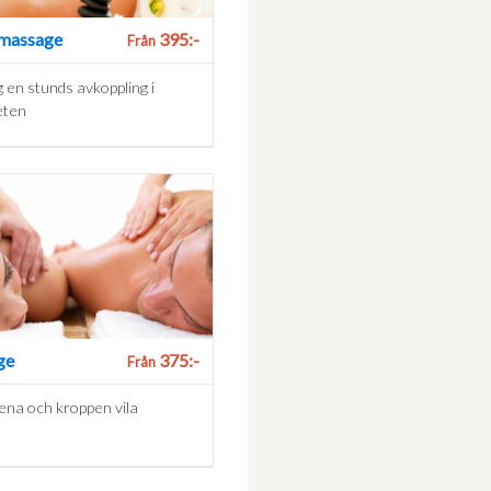
massage
395:-
Från
 en stunds avkoppling i
eten
ge
375:-
Från
ena och kroppen vila