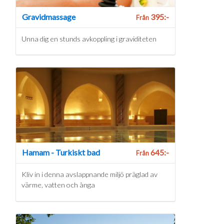
Gravidmassage
395:-
Från
Unna dig en stunds avkoppling i graviditeten
Hamam - Turkiskt bad
645:-
Från
Kliv in i denna avslappnande miljö präglad av
värme, vatten och ånga