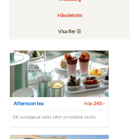
Hässleholm
Visa fler ☰
Afternoon tea
245:-
Från
Ett avslappnat möte efter en hektisk vecka