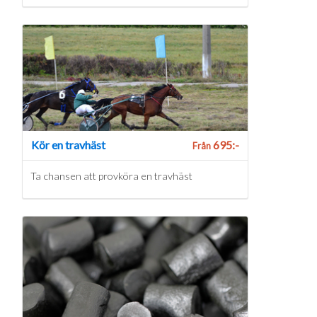
Kör en travhäst
695:-
Från
Ta chansen att provköra en travhäst