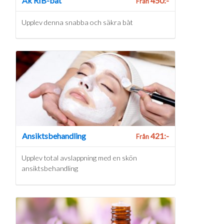
Åk RIB-båt
450:-
Från
Upplev denna snabba och säkra båt
Ansiktsbehandling
421:-
Från
Upplev total avslappning med en skön
ansiktsbehandling