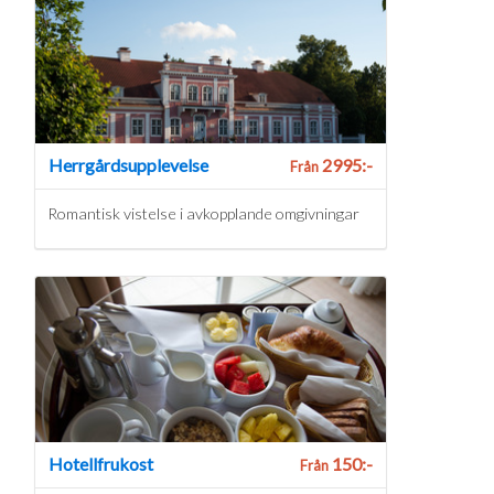
Herrgårdsupplevelse
2995:-
Från
Romantisk vistelse i avkopplande omgivningar
Hotellfrukost
150:-
Från