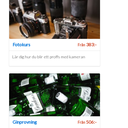
Fotokurs
383:-
Från
Lär dig hur du blir ett proffs med kameran
Ginprovning
506:-
Från