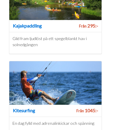
Kajakpaddling
295:-
Från
Glid fram ljudlöst på ett spegelblankt hav i
solnedgången
Kitesurfing
1045:-
Från
En dag fylld med adrenalinkickar och spänning