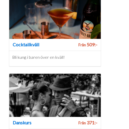
Cocktailkväll
509:-
Från
Bli kung i baren över en kväll!
Danskurs
371:-
Från