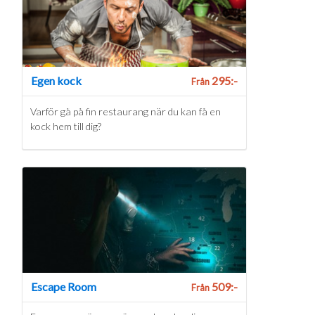
Egen kock
295:-
Från
Varför gå på fin restaurang när du kan få en
kock hem till dig?
Escape Room
509:-
Från