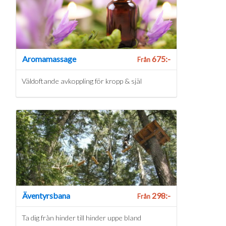
Aromamassage
675:-
Från
Väldoftande avkoppling för kropp & själ
Äventyrsbana
298:-
Från
Ta dig från hinder till hinder uppe bland