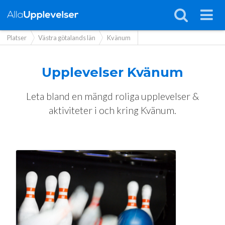
Platser
Västra götalands län
Kvänum
Upplevelser
Kvänum
Leta bland en mängd roliga upplevelser &
aktiviteter i och kring Kvänum.