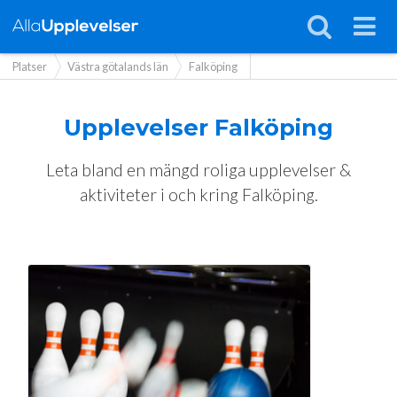
Platser
Västra götalands län
Falköping
Upplevelser
Falköping
Leta bland en mängd roliga upplevelser &
aktiviteter i och kring Falköping.