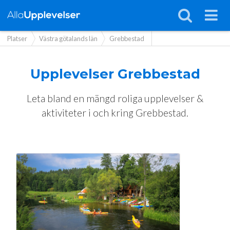
Platser
Västra götalands län
Grebbestad
Upplevelser
Grebbestad
Leta bland en mängd roliga upplevelser &
aktiviteter i och kring Grebbestad.