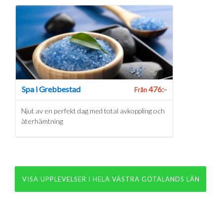
Spa i Grebbestad
476:-
Från
Njut av en perfekt dag med total avkoppling och
återhämtning
VISA UPPLEVELSER I HELA VÄSTRA GÖTALANDS LÄN